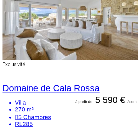
Exclusivité
Domaine de Cala Rossa
5 590 €
Villa
à partir de :
/ sem
270 m²
5
Chambres
RL285