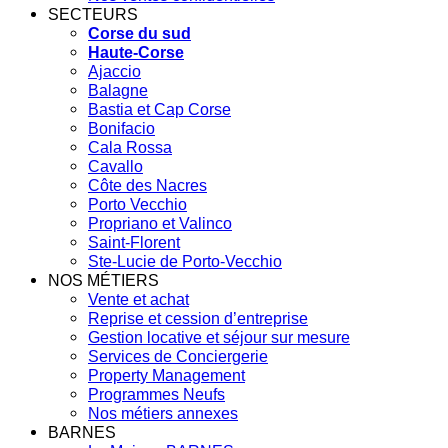
SECTEURS
Corse du sud
Haute-Corse
Ajaccio
Balagne
Bastia et Cap Corse
Bonifacio
Cala Rossa
Cavallo
Côte des Nacres
Porto Vecchio
Propriano et Valinco
Saint-Florent
Ste-Lucie de Porto-Vecchio
NOS MÉTIERS
Vente et achat
Reprise et cession d’entreprise
Gestion locative et séjour sur mesure
Services de Conciergerie
Property Management
Programmes Neufs
Nos métiers annexes
BARNES