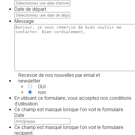
MM
slash
Date de départ
JJ
MM
slash
slash
Message
AAAA
JJ
slash
AAAA
Recevoir de nos nouvelles par email et
newsletter
OUI
non
En utilisant ce formulaire, vous acceptez
nos conditions
d'utilisation
Ce champ est masqué lorsque l‘on voit le formulaire.
Date
MM
slash
Ce champ est masqué lorsque l‘on voit le formulaire.
JJ
recipient