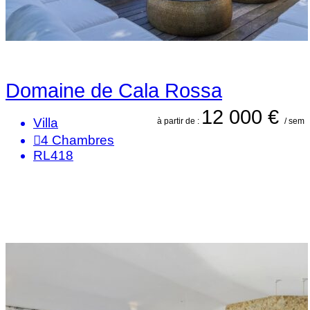
Domaine de Cala Rossa
12 000 €
Villa
à partir de :
/ sem
4
Chambres
RL418