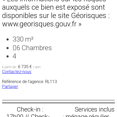
auxquels ce bien est exposé sont
disponibles sur le site Géorisques :
www.georisques.gouv.fr »
330 m²
6
Chambres
4
6 735 €
à partir de :
/ sem
Contactez-nous
Référence de l’agence: RL113
Partager
Check-in :
Services inclus
17h00 // Check-
: ménage régulier,