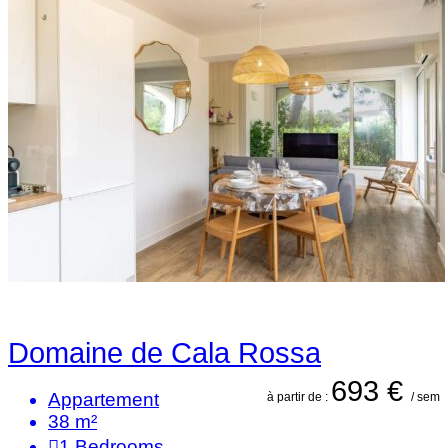
Domaine de Cala Rossa
693 €
Appartement
à partir de :
/ sem
38 m²
1
Bedrooms