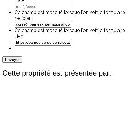
Date
MM
slash
Ce champ est masqué lorsque l‘on voit le formulaire.
JJ
recipient
slash
AAAA
Ce champ est masqué lorsque l‘on voit le formulaire.
Lien
Envoyer
Cette propriété est présentée par: