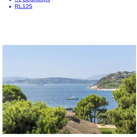
RL125