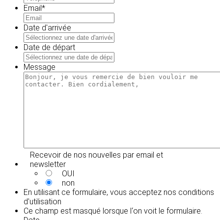
Email
*
Date d'arrivée
MM
slash
Date de départ
JJ
MM
slash
slash
Message
AAAA
JJ
slash
AAAA
Recevoir de nos nouvelles par email et
newsletter
OUI
non
En utilisant ce formulaire, vous acceptez
nos conditions
d'utilisation
Ce champ est masqué lorsque l‘on voit le formulaire.