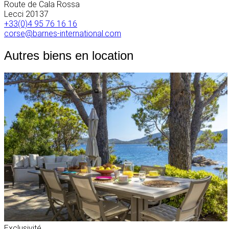
Route de Cala Rossa
Lecci
20137
+33(0)4 95 76 16 16
corse@barnes-international.com
Autres biens en location
Exclusivité