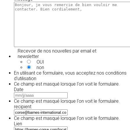
AAAA
JJ
slash
AAAA
Recevoir de nos nouvelles par email et
newsletter
OUI
non
En utilisant ce formulaire, vous acceptez
nos conditions
d'utilisation
Ce champ est masqué lorsque l‘on voit le formulaire.
Date
MM
slash
Ce champ est masqué lorsque l‘on voit le formulaire.
JJ
recipient
slash
AAAA
Ce champ est masqué lorsque l‘on voit le formulaire.
Lien