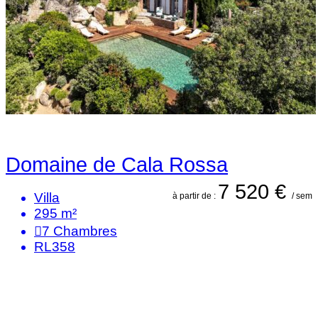
Domaine de Cala Rossa
7 520 €
Villa
à partir de :
/ sem
295 m²
7
Chambres
RL358