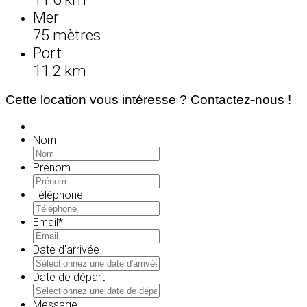
Mer
75 mètres
Port
11.2 km
Cette location vous intéresse ? Contactez-nous !
Nom
Prénom
Téléphone
Email
*
Date d'arrivée
MM
slash
Date de départ
JJ
MM
slash
slash
Message