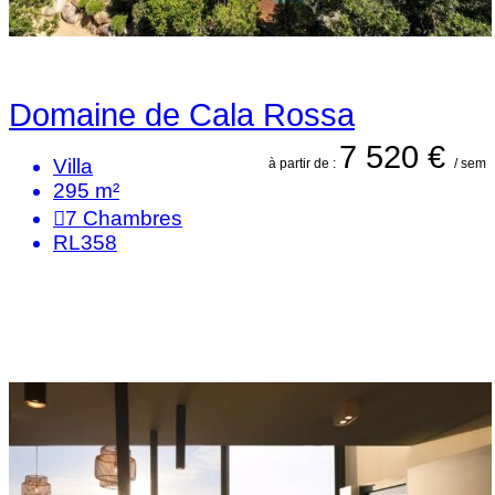
Domaine de Cala Rossa
7 520 €
Villa
à partir de :
/ sem
295 m²
7
Chambres
RL358