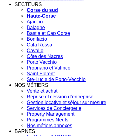
SECTEURS
Corse du sud
Haute-Corse
Ajaccio
Balagne
Bastia et Cap Corse
Bonifacio
Cala Rossa
Cavallo
Côte des Nacres
Porto Vecchio
Propriano et Valinco
Saint-Florent
Ste-Lucie de Porto-Vecchio
NOS MÉTIERS
Vente et achat
Reprise et cession d’entreprise
Gestion locative et séjour sur mesure
Services de Conciergerie
Property Management
Programmes Neufs
Nos métiers annexes
BARNES