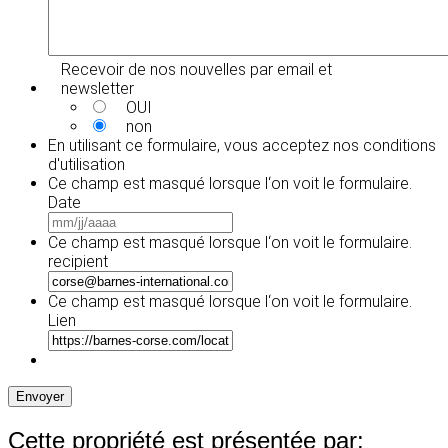
Recevoir de nos nouvelles par email et
newsletter
OUI
non
En utilisant ce formulaire, vous acceptez
nos conditions
d'utilisation
Ce champ est masqué lorsque l‘on voit le formulaire.
Date
MM
slash
Ce champ est masqué lorsque l‘on voit le formulaire.
JJ
recipient
slash
AAAA
Ce champ est masqué lorsque l‘on voit le formulaire.
Lien
Envoyer
Cette propriété est présentée par: