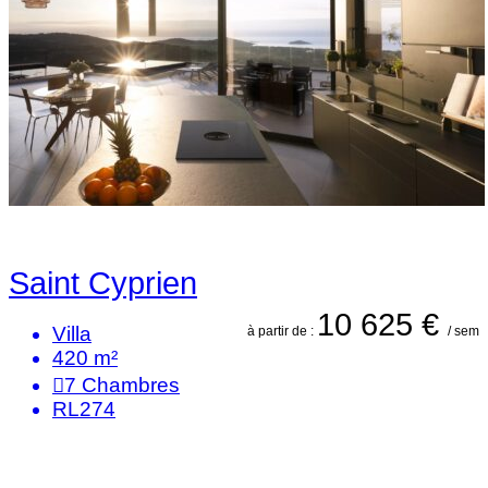
Saint Cyprien
10 625 €
Villa
à partir de :
/ sem
420 m²
7
Chambres
RL274