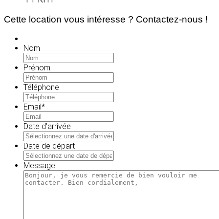
Cette location vous intéresse ? Contactez-nous !
Nom
Prénom
Téléphone
Email
*
Date d'arrivée
MM
slash
Date de départ
JJ
MM
slash
slash
Message
AAAA
JJ
slash
AAAA