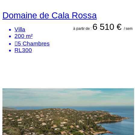
Domaine de Cala Rossa
6 510 €
Villa
à partir de :
/ sem
200 m²
5
Chambres
RL300