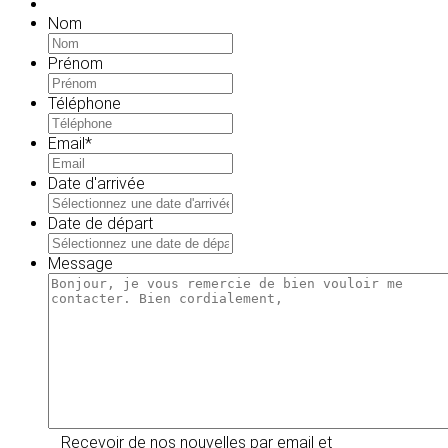
Nom
Prénom
Téléphone
Email
*
Date d'arrivée
MM
slash
Date de départ
JJ
MM
slash
slash
Message
AAAA
JJ
slash
AAAA
Recevoir de nos nouvelles par email et