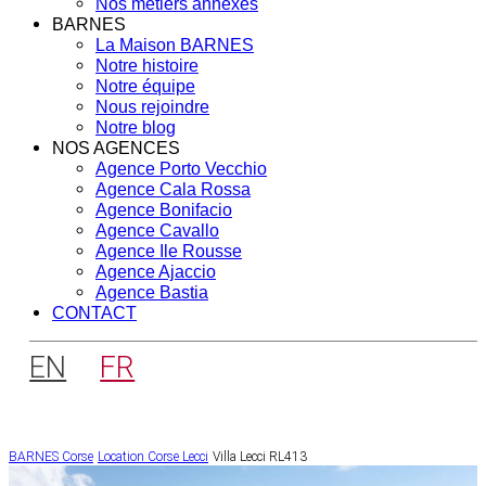
Nos métiers annexes
BARNES
La Maison BARNES
Notre histoire
Notre équipe
Nous rejoindre
Notre blog
NOS AGENCES
Agence Porto Vecchio
Agence Cala Rossa
Agence Bonifacio
Agence Cavallo
Agence Ile Rousse
Agence Ajaccio
Agence Bastia
CONTACT
EN
FR
BARNES Corse
Location Corse
Lecci
Villa Lecci RL413