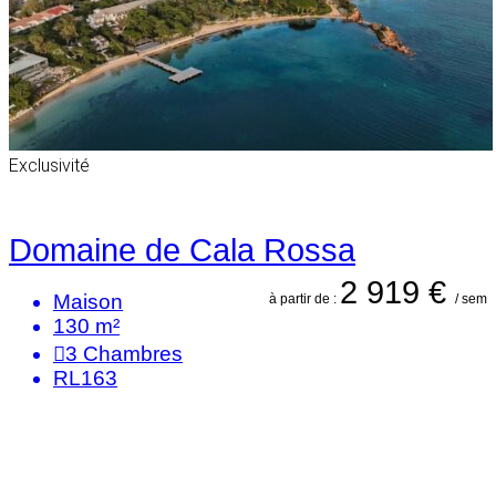
Exclusivité
Domaine de Cala Rossa
2 919 €
Maison
à partir de :
/ sem
130 m²
3
Chambres
RL163