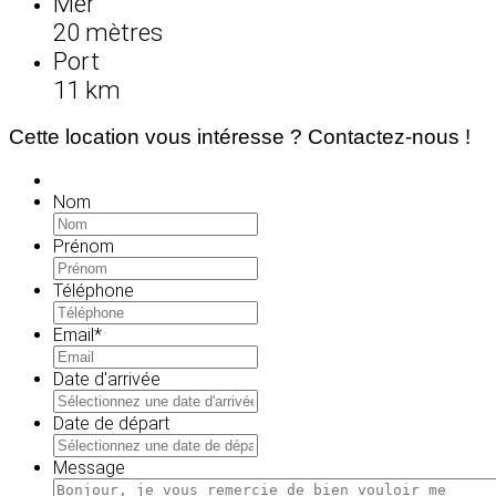
Mer
20 mètres
Port
11 km
Cette location vous intéresse ? Contactez-nous !
Nom
Prénom
Téléphone
Email
*
Date d'arrivée
MM
slash
Date de départ
JJ
MM
slash
slash
Message
AAAA
JJ