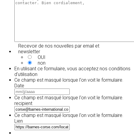
slash
AAAA
Recevoir de nos nouvelles par email et
newsletter
OUI
non
En utilisant ce formulaire, vous acceptez
nos conditions
d'utilisation
Ce champ est masqué lorsque l‘on voit le formulaire.
Date
MM
slash
Ce champ est masqué lorsque l‘on voit le formulaire.
JJ
recipient
slash
AAAA
Ce champ est masqué lorsque l‘on voit le formulaire.
Lien