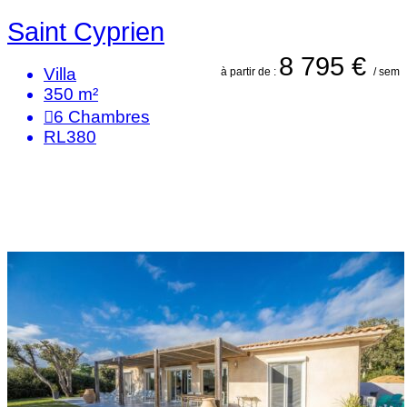
Saint Cyprien
8 795 €
Villa
à partir de :
/ sem
350 m²
6
Chambres
RL380