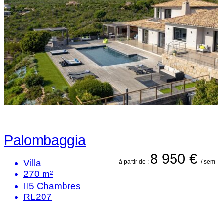
Palombaggia
8 950 €
Villa
à partir de :
/ sem
270 m²
5
Chambres
RL207