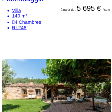
5 695 €
Villa
à partir de :
/ sem
140 m²
4
Chambres
RL248