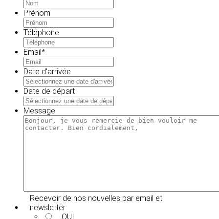
Prénom
Téléphone
Email
*
Date d'arrivée
MM
slash
Date de départ
JJ
MM
slash
slash
Message
AAAA
JJ
slash
AAAA
Recevoir de nos nouvelles par email et
newsletter
OUI