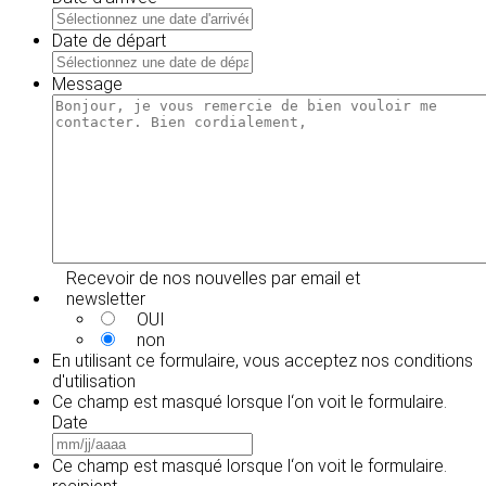
MM
slash
Date de départ
JJ
MM
slash
slash
Message
AAAA
JJ
slash
AAAA
Recevoir de nos nouvelles par email et
newsletter
OUI
non
En utilisant ce formulaire, vous acceptez
nos conditions
d'utilisation
Ce champ est masqué lorsque l‘on voit le formulaire.
Date
MM
slash
Ce champ est masqué lorsque l‘on voit le formulaire.
JJ