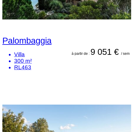
Palombaggia
9 051 €
Villa
à partir de :
/ sem
300 m²
RL463