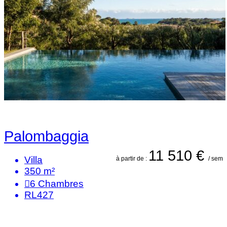
Palombaggia
11 510 €
Villa
à partir de :
/ sem
350 m²
6
Chambres
RL427