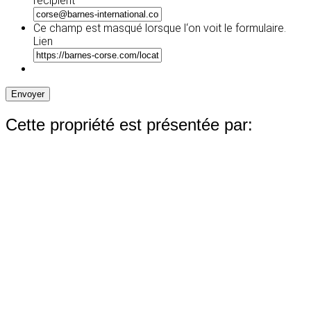
recipient
slash
AAAA
Ce champ est masqué lorsque l‘on voit le formulaire.
Lien
Envoyer
Cette propriété est présentée par: