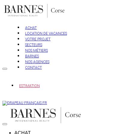
Aller
au
contenu
ACHAT
LOCATION DE VACANCES
VOTRE PROJET
SECTEURS
NOS MÉTIERS
BARNES
NOS AGENCES
CONTACT
ESTIMATION
FR
ACHAT