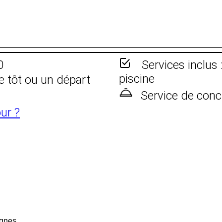
0
Services inclus 
piscine
e tôt ou un départ
Service de conc
ur ?
gnes,...