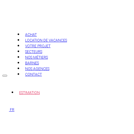
Aller
au
contenu
ACHAT
LOCATION DE VACANCES
VOTRE PROJET
SECTEURS
NOS MÉTIERS
BARNES
NOS AGENCES
CONTACT
ESTIMATION
FR