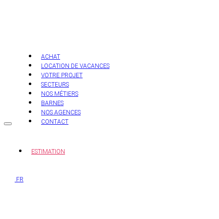
Aller
au
contenu
ACHAT
LOCATION DE VACANCES
VOTRE PROJET
SECTEURS
NOS MÉTIERS
BARNES
NOS AGENCES
CONTACT
ESTIMATION
FR