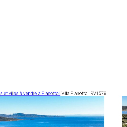
 et villas à vendre à Pianottoli
Villa Pianottoli RV1578