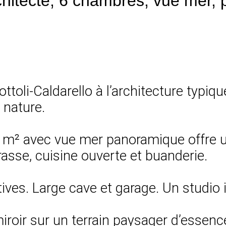
architecte, 6 chambres, vue mer, 
ottoli-Caldarello à l’architecture typiq
 nature.
89 m² avec vue mer panoramique offre u
asse, cuisine ouverte et buanderie.
tives. Large cave et garage. Un studio
miroir sur un terrain paysager d’essen