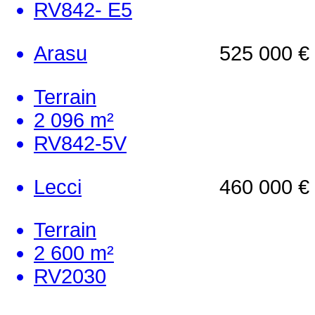
RV842- E5
Arasu
525 000 €
Terrain
2 096 m²
RV842-5V
Lecci
460 000 €
Terrain
2 600 m²
RV2030