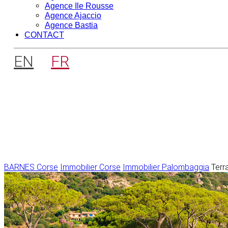
Agence Ile Rousse
Agence Ajaccio
Agence Bastia
CONTACT
EN
FR
BARNES Corse
Immobilier Corse
Immobilier Palombaggia
Terr