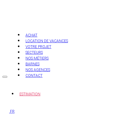
Aller
au
contenu
ACHAT
LOCATION DE VACANCES
VOTRE PROJET
SECTEURS
NOS MÉTIERS
BARNES
NOS AGENCES
CONTACT
ESTIMATION
FR