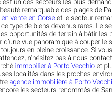
est un des secteurs les plus demandé
 la beauté remarquable des plages de 
s en vente en Corse
et le secteur rema
 ce type de biens devenus rares. Le s
les opportunités de terrain à bâtir les
r d’une vue panoramique à couper le so
st toujours en pleine croissance. Si vo
 attendez, n’hésitez pas à nous contac
arché
immobilier à Porto Vecchio
et pl
es localités dans les proches enviro
otre
agence immobilière à Porto Vecch
ncore les secteurs renommés de Santa