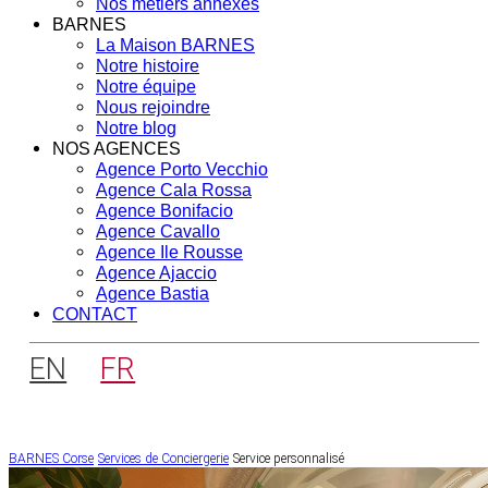
Nos métiers annexes
BARNES
La Maison BARNES
Notre histoire
Notre équipe
Nous rejoindre
Notre blog
NOS AGENCES
Agence Porto Vecchio
Agence Cala Rossa
Agence Bonifacio
Agence Cavallo
Agence Ile Rousse
Agence Ajaccio
Agence Bastia
CONTACT
EN
FR
BARNES Corse
Services de Conciergerie
Service personnalisé