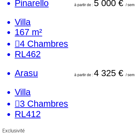
Pinarello
5 000 €
à partir de :
/ sem
Villa
167 m²
4
Chambres
RL462
Arasu
4 325 €
à partir de :
/ sem
Villa
3
Chambres
RL412
Exclusivité