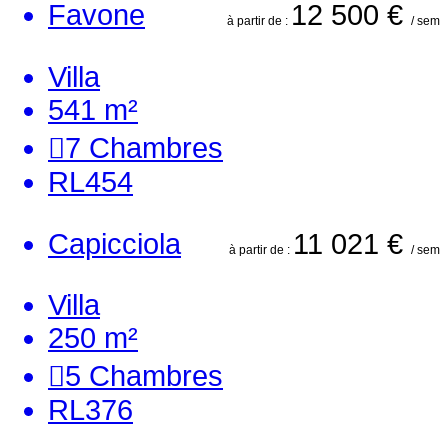
Favone
12 500 €
à partir de :
/ sem
Villa
541 m²
7
Chambres
RL454
Capicciola
11 021 €
à partir de :
/ sem
Villa
250 m²
5
Chambres
RL376