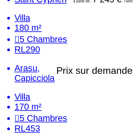
à partir de :
/ sem
Villa
180 m²
5
Chambres
RL290
Arasu,
Prix sur demande
Capicciola
Villa
170 m²
5
Chambres
RL453