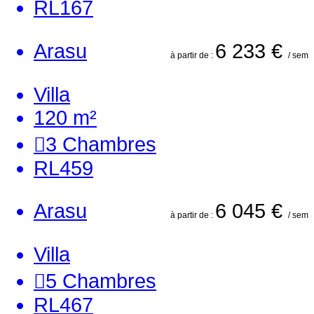
RL167
Arasu
6 233 €
à partir de :
/ sem
Villa
120 m²
3
Chambres
RL459
Arasu
6 045 €
à partir de :
/ sem
Villa
5
Chambres
RL467