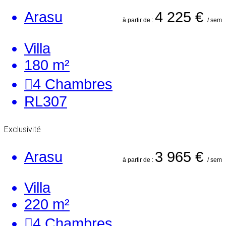
Arasu
4 225 €
à partir de :
/ sem
Villa
180 m²
4
Chambres
RL307
Exclusivité
Arasu
3 965 €
à partir de :
/ sem
Villa
220 m²
4
Chambres