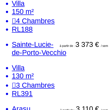
Villa
150 m²
4
Chambres
RL188
Sainte-Lucie-
3 373 €
à partir de :
/ sem
de-Porto-Vecchio
Villa
130 m²
3
Chambres
RL391
Arasu
3 110 €