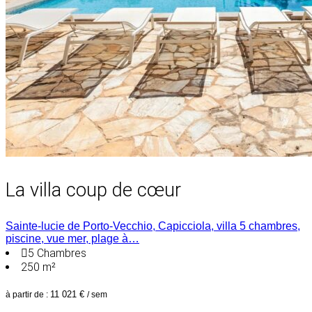
La villa coup de cœur
Sainte-lucie de Porto-Vecchio, Capicciola, villa 5 chambres,
piscine, vue mer, plage à…
5
Chambres
250 m²
11 021 €
à partir de :
/ sem