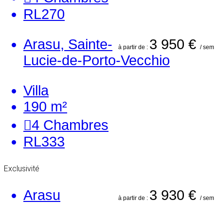
RL270
Arasu, Sainte-
3 950 €
à partir de :
/ sem
Lucie-de-Porto-Vecchio
Villa
190 m²
4
Chambres
RL333
Exclusivité
Arasu
3 930 €
à partir de :
/ sem