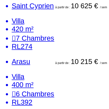
Saint Cyprien
10 625 €
à partir de :
/ sem
Villa
420 m²
7
Chambres
RL274
Arasu
10 215 €
à partir de :
/ sem
Villa
400 m²
6
Chambres
RL392