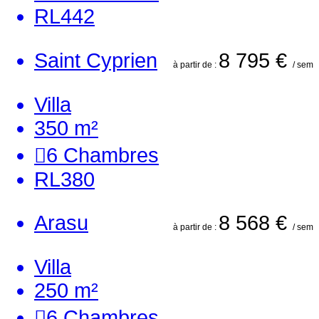
RL442
Saint Cyprien
8 795 €
à partir de :
/ sem
Villa
350 m²
6
Chambres
RL380
Arasu
8 568 €
à partir de :
/ sem
Villa
250 m²
6
Chambres