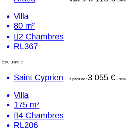
à partir de :
/ sem
Villa
80 m²
2
Chambres
RL367
Exclusivité
Saint Cyprien
3 055 €
à partir de :
/ sem
Villa
175 m²
4
Chambres
RL206