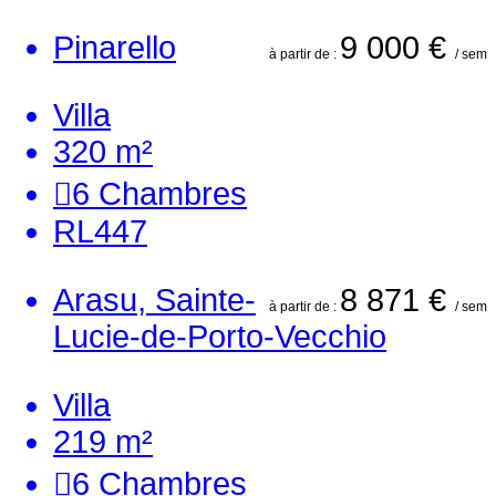
Pinarello
9 000 €
à partir de :
/ sem
Villa
320 m²
6
Chambres
RL447
Arasu, Sainte-
8 871 €
à partir de :
/ sem
Lucie-de-Porto-Vecchio
Villa
219 m²
6
Chambres