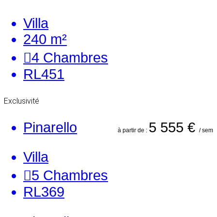
Villa
240 m²
4
Chambres
RL451
Exclusivité
Pinarello
5 555 €
à partir de :
/ sem
Villa
5
Chambres
RL369