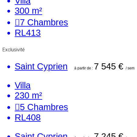
Villa
300 m²
7
Chambres
RL413
Exclusivité
Saint Cyprien
7 545 €
à partir de :
/ sem
Villa
230 m²
5
Chambres
RL408
Saint Cyprien
7 245 €