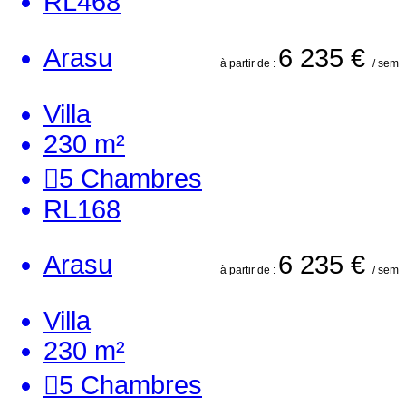
RL468
Arasu
6 235 €
à partir de :
/ sem
Villa
230 m²
5
Chambres
RL168
Arasu
6 235 €
à partir de :
/ sem
Villa
230 m²
5
Chambres