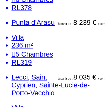
RL378
Punta d’Arasu
8 239 €
à partir de :
/ sem
Villa
236 m²
5
Chambres
RL319
Lecci, Saint
8 035 €
à partir de :
/ sem
Cyprien, Sainte-Lucie-de-
Porto-Vecchio