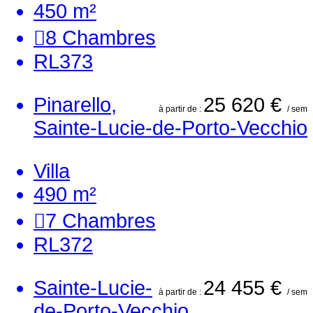
450 m²
8
Chambres
RL373
Pinarello,
25 620 €
à partir de :
/ sem
Sainte-Lucie-de-Porto-Vecchio
Villa
490 m²
7
Chambres
RL372
Sainte-Lucie-
24 455 €
à partir de :
/ sem
de-Porto-Vecchio