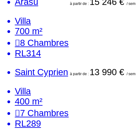
Arasu
15 246 €
à partir de :
/ sem
Villa
700 m²
8
Chambres
RL314
Saint Cyprien
13 990 €
à partir de :
/ sem
Villa
400 m²
7
Chambres
RL289