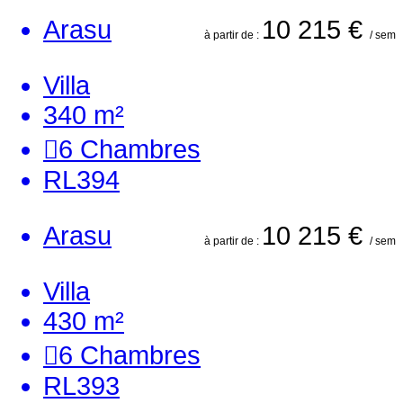
Arasu
10 215 €
à partir de :
/ sem
Villa
340 m²
6
Chambres
RL394
Arasu
10 215 €
à partir de :
/ sem
Villa
430 m²
6
Chambres
RL393