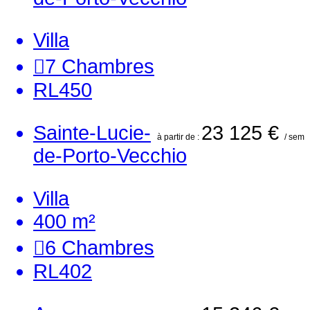
Villa
7
Chambres
RL450
Sainte-Lucie-
23 125 €
à partir de :
/ sem
de-Porto-Vecchio
Villa
400 m²
6
Chambres
RL402