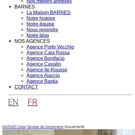
Nos métiers annexes
BARNES
La Maison BARNES
Notre histoire
Notre équipe
Nous rejoindre
Notre blog
NOS AGENCES
Agence Porto Vecchio
Agence Cala Rossa
Agence Bonifacio
Agence Cavallo
Agence Ile Rousse
Agence Ajaccio
Agence Bastia
CONTACT
EN
FR
BARNES Corse
Services de Conciergerie
Gouvernante