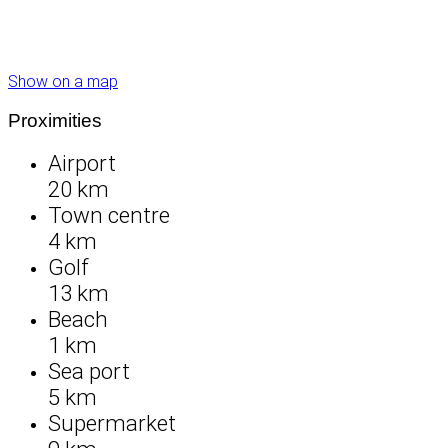
Show on a map
Proximities
Airport
20 km
Town centre
4 km
Golf
13 km
Beach
1 km
Sea port
5 km
Supermarket