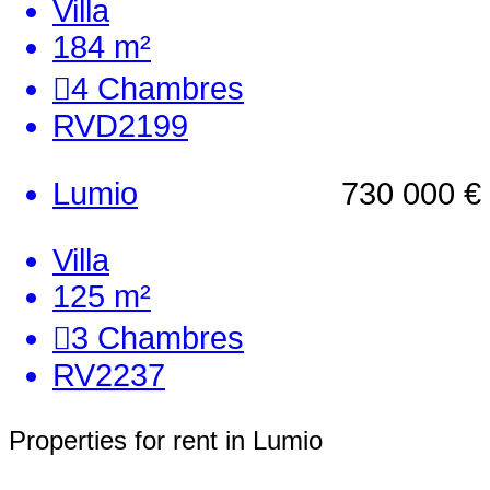
Villa
184 m²
4
Chambres
RVD2199
Lumio
730 000 €
Villa
125 m²
3
Chambres
RV2237
Properties for rent in Lumio