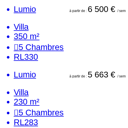
Lumio
6 500 €
à partir de :
/ sem
Villa
350 m²
5
Chambres
RL330
Lumio
5 663 €
à partir de :
/ sem
Villa
230 m²
5
Chambres
RL283