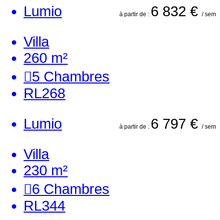
Lumio
6 832 €
à partir de :
/ sem
Villa
260 m²
5
Chambres
RL268
Lumio
6 797 €
à partir de :
/ sem
Villa
230 m²
6
Chambres
RL344