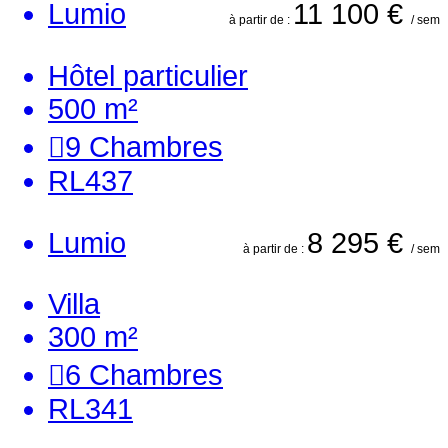
Lumio
11 100 €
à partir de :
/ sem
Hôtel particulier
500 m²
9
Chambres
RL437
Lumio
8 295 €
à partir de :
/ sem
Villa
300 m²
6
Chambres
RL341