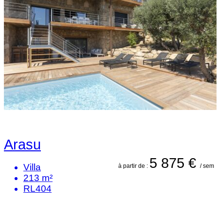
Arasu
5 875 €
Villa
à partir de :
/ sem
213 m²
RL404