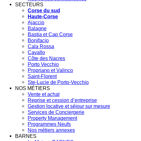
SECTEURS
Corse du sud
Haute-Corse
Ajaccio
Balagne
Bastia et Cap Corse
Bonifacio
Cala Rossa
Cavallo
Côte des Nacres
Porto Vecchio
Propriano et Valinco
Saint-Florent
Ste-Lucie de Porto-Vecchio
NOS MÉTIERS
Vente et achat
Reprise et cession d’entreprise
Gestion locative et séjour sur mesure
Services de Conciergerie
Property Management
Programmes Neufs
Nos métiers annexes
BARNES