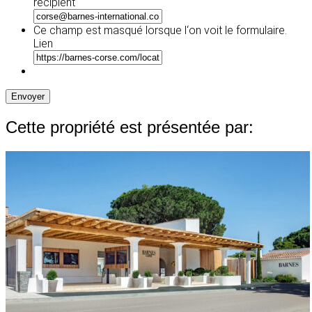
JJ
recipient
slash
AAAA
Ce champ est masqué lorsque l‘on voit le formulaire.
Lien
Envoyer
Cette propriété est présentée par: