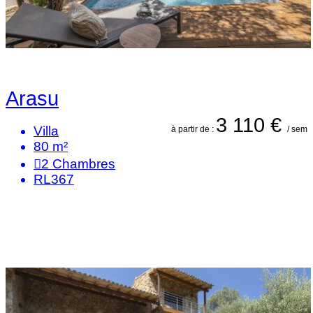
Arasu
3 110 €
Villa
à partir de :
/ sem
80 m²
2
Chambres
RL367