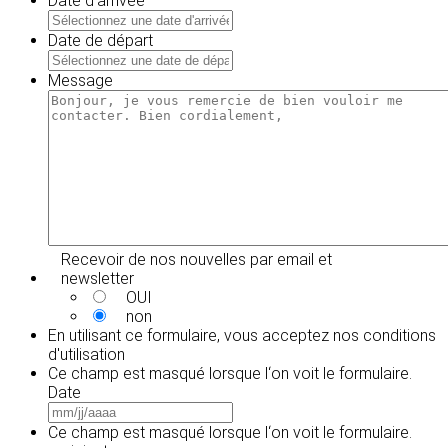
Date d'arrivée
MM
slash
Date de départ
JJ
MM
slash
slash
Message
AAAA
JJ
slash
AAAA
Recevoir de nos nouvelles par email et
newsletter
OUI
non
En utilisant ce formulaire, vous acceptez
nos conditions
d'utilisation
Ce champ est masqué lorsque l‘on voit le formulaire.
Date
MM
slash
Ce champ est masqué lorsque l‘on voit le formulaire.