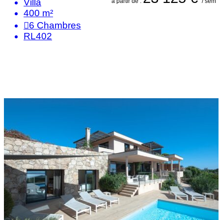
Villa
à partir de :
/ sem
400 m²
6
Chambres
RL402