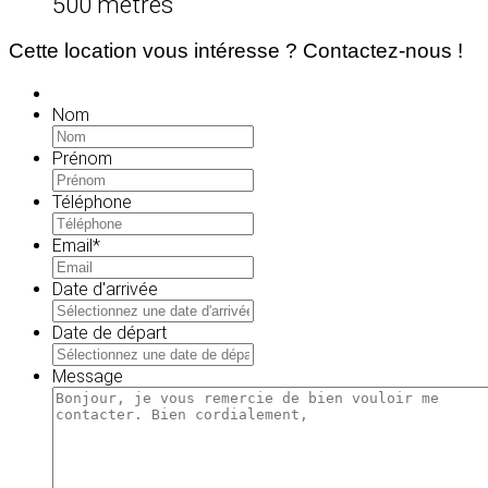
500 mètres
Cette location vous intéresse ? Contactez-nous !
Nom
Prénom
Téléphone
Email
*
Date d'arrivée
MM
slash
Date de départ
JJ
MM
slash
slash
Message
AAAA
JJ
slash
AAAA