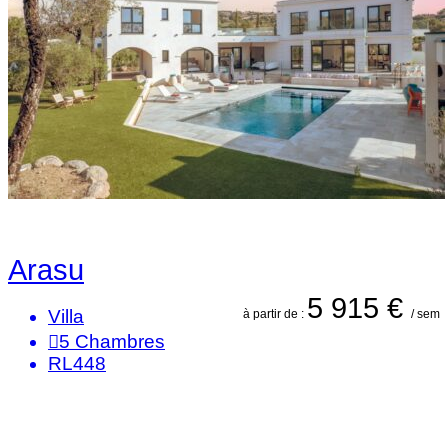
Arasu
5 915 €
Villa
à partir de :
/ sem
5
Chambres
RL448