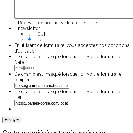
Recevoir de nos nouvelles par email et
newsletter
OUI
non
En utilisant ce formulaire, vous acceptez
nos conditions
d'utilisation
Ce champ est masqué lorsque l‘on voit le formulaire.
Date
MM
slash
Ce champ est masqué lorsque l‘on voit le formulaire.
JJ
recipient
slash
AAAA
Ce champ est masqué lorsque l‘on voit le formulaire.
Lien
Envoyer
Cette propriété est présentée par: