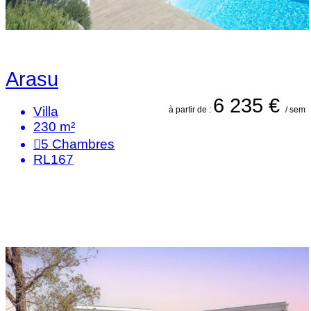
Arasu
6 235 €
Villa
à partir de :
/ sem
230 m²
5
Chambres
RL167