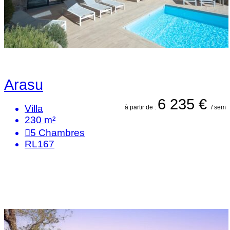
Arasu
6 235 €
Villa
à partir de :
/ sem
230 m²
5
Chambres
RL167