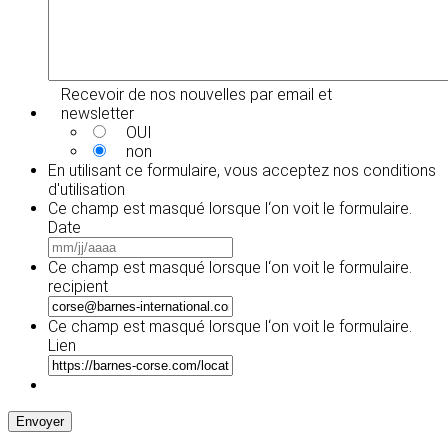
Recevoir de nos nouvelles par email et
newsletter
OUI
non
En utilisant ce formulaire, vous acceptez
nos conditions
d'utilisation
Ce champ est masqué lorsque l‘on voit le formulaire.
Date
MM
slash
Ce champ est masqué lorsque l‘on voit le formulaire.
JJ
recipient
slash
AAAA
Ce champ est masqué lorsque l‘on voit le formulaire.
Lien
Envoyer