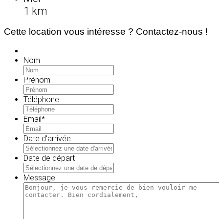
1 km
Cette location vous intéresse ? Contactez-nous !
Nom
Prénom
Téléphone
Email
*
Date d'arrivée
MM
slash
Date de départ
JJ
MM
slash
slash
Message
AAAA
JJ
slash
AAAA