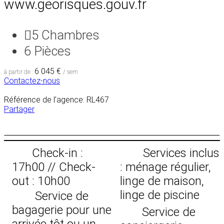
www.georisques.gouv.fr
5
Chambres
6
Pièces
6 045 €
à partir de :
/ sem
Contactez-nous
Référence de l’agence: RL467
Partager
Check-in :
Services inclus
17h00 // Check-
: ménage régulier,
out : 10h00
linge de maison,
linge de piscine
Service de
bagagerie pour une
Service de
arrivée tôt ou un