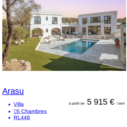
Arasu
5 915 €
Villa
à partir de :
/ sem
5
Chambres
RL448