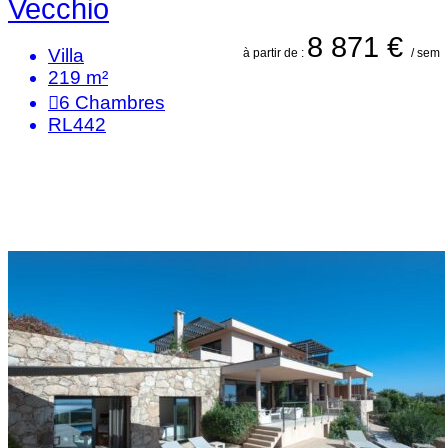
Vecchio
8 871 €
Villa
à partir de :
/ sem
219 m²
6
Chambres
RL442