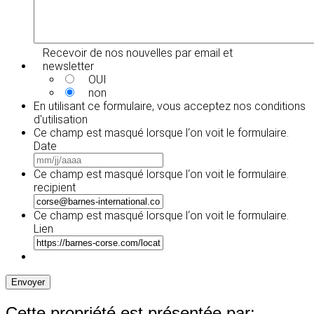
Recevoir de nos nouvelles par email et
newsletter
OUI
non
En utilisant ce formulaire, vous acceptez
nos conditions
d'utilisation
Ce champ est masqué lorsque l‘on voit le formulaire.
Date
MM
slash
Ce champ est masqué lorsque l‘on voit le formulaire.
JJ
recipient
slash
AAAA
Ce champ est masqué lorsque l‘on voit le formulaire.
Lien
Envoyer
Cette propriété est présentée par: