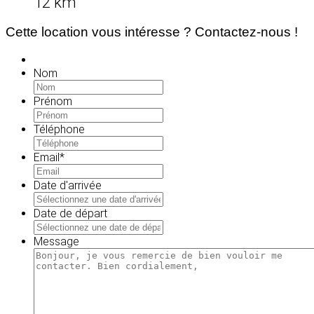
12 km
Cette location vous intéresse ? Contactez-nous !
Nom
Prénom
Téléphone
Email
*
Date d'arrivée
MM
slash
Date de départ
JJ
MM
slash
slash
Message
AAAA
JJ
slash
AAAA