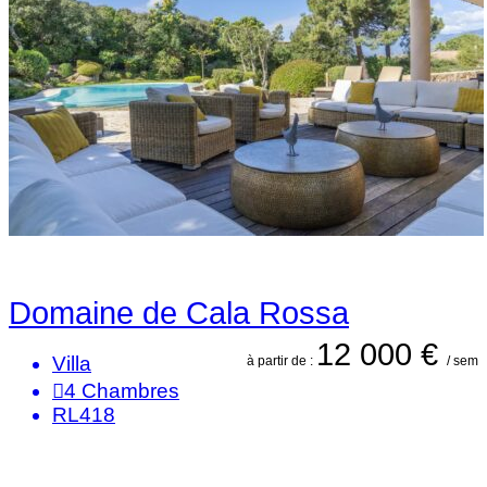
Domaine de Cala Rossa
12 000 €
Villa
à partir de :
/ sem
4
Chambres
RL418