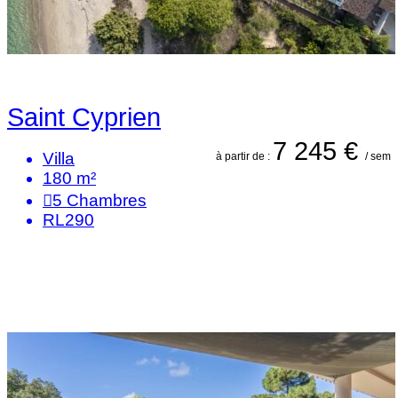
Saint Cyprien
7 245 €
Villa
à partir de :
/ sem
180 m²
5
Chambres
RL290