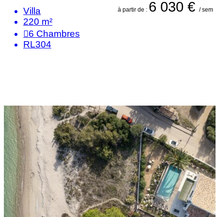
6 030 €
Villa
à partir de :
/ sem
220 m²
6
Chambres
RL304