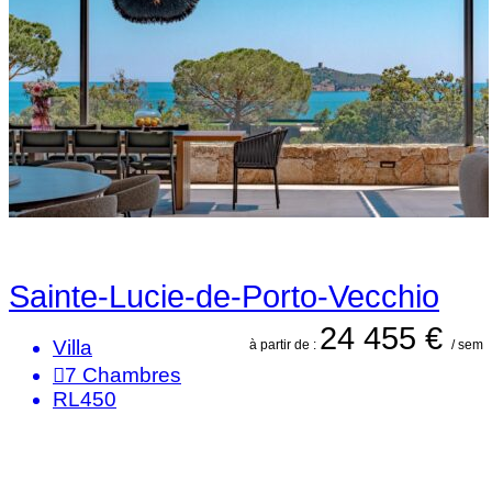
Sainte-Lucie-de-Porto-Vecchio
24 455 €
Villa
à partir de :
/ sem
7
Chambres
RL450