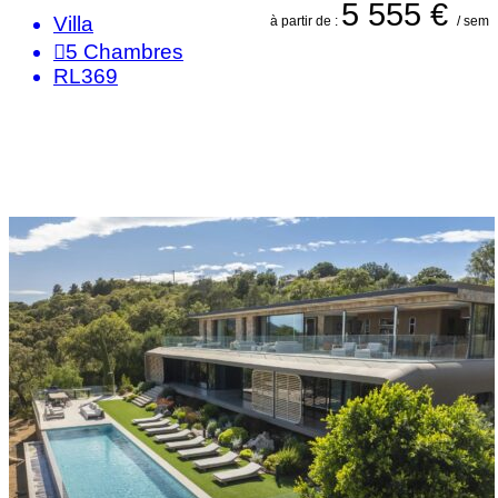
5 555 €
Villa
à partir de :
/ sem
5
Chambres
RL369