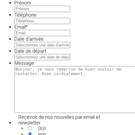
Prénom
Téléphone
Email
*
Date d'arrivée
MM
slash
Date de départ
JJ
MM
slash
slash
Message
AAAA
JJ
slash
AAAA
Recevoir de nos nouvelles par email et
newsletter
OUI
non