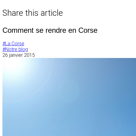
de
Share this article
l’article
Comment se rendre en Corse
#La Corse
#Notre blog
26 janvier 2015