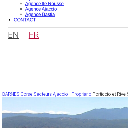
Agence Ile Rousse
Agence Ajaccio
Agence Bastia
CONTACT
EN
FR
BARNES Corse
Secteurs
Ajaccio - Propriano
Porticcio et Rive