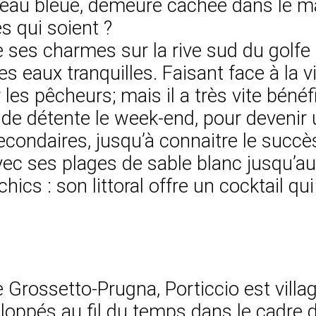
s l’eau bleue, demeure cachée dans le
s qui soient ?
e ses charmes sur la rive sud du golfe 
s eaux tranquilles. Faisant face à la vi
les pêcheurs; mais il a très vite béné
e détente le week-end, pour devenir u
ondaires, jusqu’à connaitre le succès 
 avec ses plages de sable blanc jusqu’
ics : son littoral offre un cocktail qu
rossetto-Prugna, Porticcio est villa
eloppés au fil du temps dans le cadre 