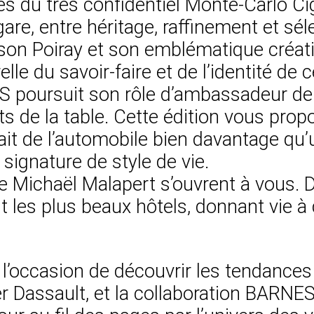
tes du très confidentiel Monte-Carlo C
are, entre héritage, raffinement et séle
ison Poiray et son emblématique créa
le du savoir-faire et de l’identité de c
oursuit son rôle d’ambassadeur de l’a
ts de la table. Cette édition vous pro
 fait de l’automobile bien davantage q
signature de style de vie.
n de Michaël Malapert s’ouvrent à vous.
nt les plus beaux hôtels, donnant vie à
 l’occasion de découvrir les tendances 
ier Dassault, et la collaboration BARN