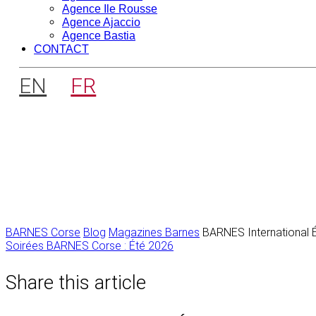
Agence Ile Rousse
Agence Ajaccio
Agence Bastia
CONTACT
EN
FR
BARNES Corse
Blog
Magazines Barnes
BARNES International É
Navigation
Soirées BARNES Corse : Été 2026
de
Share this article
l’article