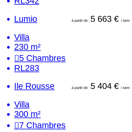
RL342
Lumio
5 663 €
à partir de :
/ sem
Villa
230 m²
5
Chambres
RL283
Ile Rousse
5 404 €
à partir de :
/ sem
Villa
300 m²
7
Chambres