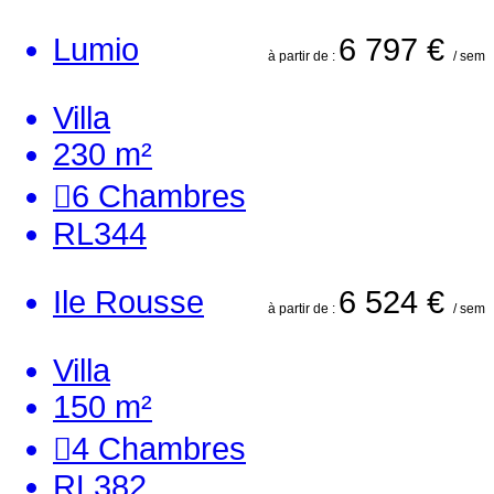
Lumio
6 797 €
à partir de :
/ sem
Villa
230 m²
6
Chambres
RL344
Ile Rousse
6 524 €
à partir de :
/ sem
Villa
150 m²
4
Chambres
RL382