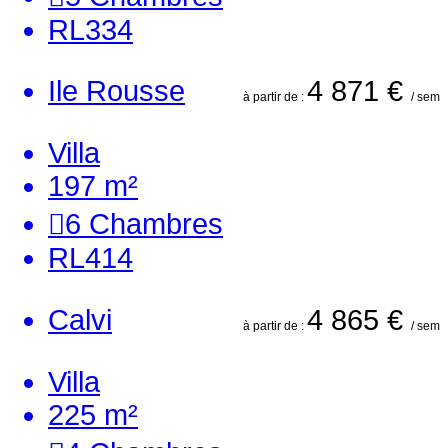
RL334
Ile Rousse
4 871 €
à partir de :
/ sem
Villa
197 m²
6
Chambres
RL414
Calvi
4 865 €
à partir de :
/ sem
Villa
225 m²