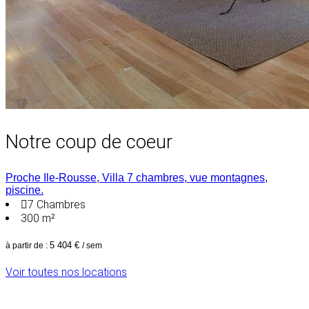
Notre coup de coeur
Proche Ile-Rousse, Villa 7 chambres, vue montagnes,
piscine.
7
Chambres
300 m²
5 404 €
à partir de :
/ sem
Voir toutes nos locations