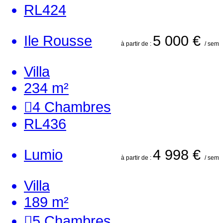
RL424
Ile Rousse
5 000 €
à partir de :
/ sem
Villa
234 m²
4
Chambres
RL436
Lumio
4 998 €
à partir de :
/ sem
Villa
189 m²
5
Chambres