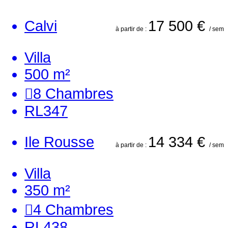
Calvi
17 500 €
à partir de :
/ sem
Villa
500 m²
8
Chambres
RL347
Ile Rousse
14 334 €
à partir de :
/ sem
Villa
350 m²
4
Chambres
RL438