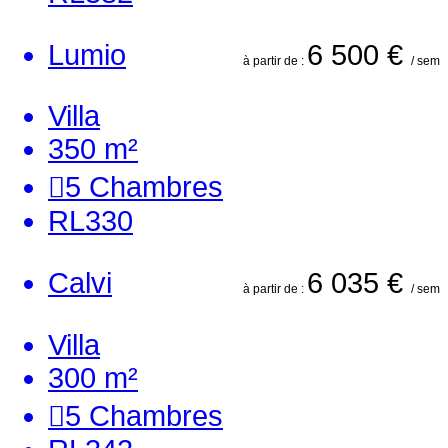
Lumio
6 500 €
à partir de :
/ sem
Villa
350 m²
5
Chambres
RL330
Calvi
6 035 €
à partir de :
/ sem
Villa
300 m²
5
Chambres