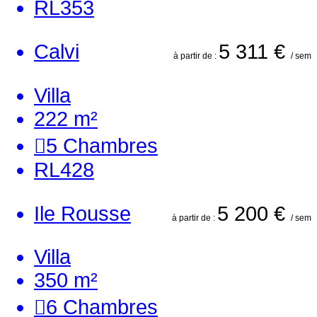
RL353
Calvi
5 311 €
à partir de :
/ sem
Villa
222 m²
5
Chambres
RL428
Ile Rousse
5 200 €
à partir de :
/ sem
Villa
350 m²
6
Chambres