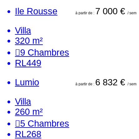
Ile Rousse
7 000 €
à partir de :
/ sem
Villa
320 m²
9
Chambres
RL449
Lumio
6 832 €
à partir de :
/ sem
Villa
260 m²
5
Chambres
RL268