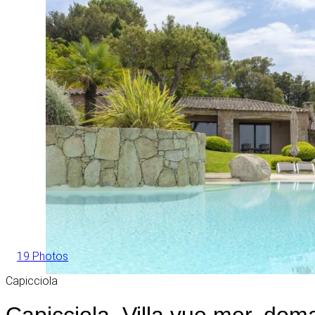
19 Photos
Capicciola
Capicciola, Villa vue mer, dom