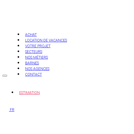
Aller
au
contenu
ACHAT
LOCATION DE VACANCES
VOTRE PROJET
SECTEURS
NOS MÉTIERS
BARNES
NOS AGENCES
CONTACT
ESTIMATION
FR