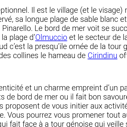
ionnel. Il est le village (et le visage
servé, sa longue plage de sable blanc 
Pinarello. Le bord de mer voit se suc
la plage d’
Olmuccio
et le secteur de l
 sud c’est la presqu’ile ornée de la to
rs des collines le hameau de
Cirindinu
of
enticité et un charme empreint d’un pa
ts de bord de mer ou il fait bon savou
proposent de vous initier aux activit
que. Vous pourrez vous promener tout a
qui fait face à a tour génoise qui veill