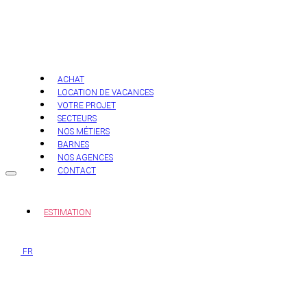
Aller
au
contenu
ACHAT
LOCATION DE VACANCES
VOTRE PROJET
SECTEURS
NOS MÉTIERS
BARNES
NOS AGENCES
CONTACT
ESTIMATION
FR