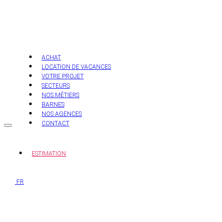
Aller
au
contenu
ACHAT
LOCATION DE VACANCES
VOTRE PROJET
SECTEURS
NOS MÉTIERS
BARNES
NOS AGENCES
CONTACT
ESTIMATION
FR