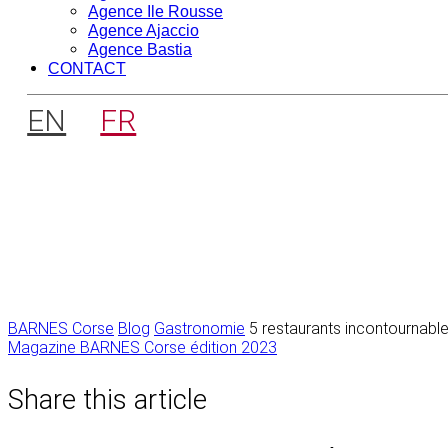
Agence Ile Rousse
Agence Ajaccio
Agence Bastia
CONTACT
EN
FR
BARNES Corse
Blog
Gastronomie
5 restaurants incontournabl
Navigation
Magazine BARNES Corse édition 2023
de
Share this article
l’article