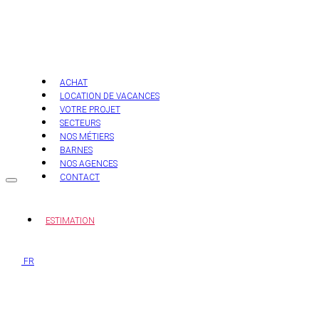
Aller
au
contenu
ACHAT
LOCATION DE VACANCES
VOTRE PROJET
SECTEURS
NOS MÉTIERS
BARNES
NOS AGENCES
CONTACT
ESTIMATION
FR