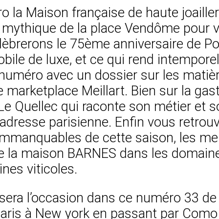
a Maison française de haute joaillerie
 mythique de la place Vendôme pour vo
élèbrerons le 75ème anniversaire de Po
le de luxe, et ce qui rend intemporel
 numéro avec un dossier sur les matiè
e marketplace Meillart. Bien sur la g
e Quellec qui raconte son métier et son
e adresse parisienne. Enfin vous retro
 immanquables de cette saison, les mei
é de la maison BARNES dans les domain
nes viticoles.
sera l’occasion dans ce numéro 33 de 
aris à New york en passant par Como e