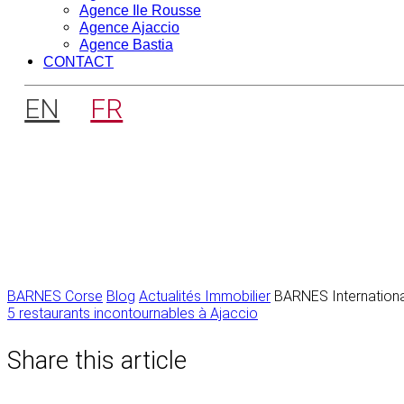
Agence Ile Rousse
Agence Ajaccio
Agence Bastia
CONTACT
EN
FR
BARNES Corse
Blog
Actualités Immobilier
BARNES Internationa
Navigation
5 restaurants incontournables à Ajaccio
de
Share this article
l’article