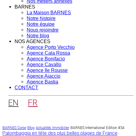
Nos métiers annexes
BARNES
La Maison BARNES
Notre histoire
Notre équipe
Nous rejoindre
Notre blog
NOS AGENCES
Agence Porto Vecchio
Agence Cala Rossa
Agence Bonifacio
Agence Cavallo
Agence Ile Rousse
Agence Ajaccio
Agence Bastia
CONTACT
EN
FR
BARNES Corse
Blog
Actualités Immobilier
BARNES International Edition #34
Navigation
Palombaggia en tête des plus belles plages de France