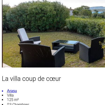
La villa coup de cœur
Arasu
Villa
125 m²
3
Chambres