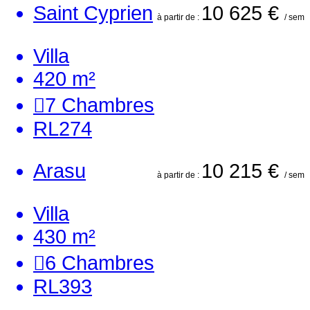
Saint Cyprien
10 625 €
à partir de :
/ sem
Villa
420 m²
7
Chambres
RL274
Arasu
10 215 €
à partir de :
/ sem
Villa
430 m²
6
Chambres
RL393