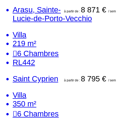
Arasu, Sainte-
8 871 €
à partir de :
/ sem
Lucie-de-Porto-Vecchio
Villa
219 m²
6
Chambres
RL442
Saint Cyprien
8 795 €
à partir de :
/ sem
Villa
350 m²
6
Chambres