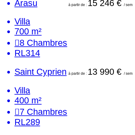
Arasu
15 246 €
à partir de :
/ sem
Villa
700 m²
8
Chambres
RL314
Saint Cyprien
13 990 €
à partir de :
/ sem
Villa
400 m²
7
Chambres
RL289