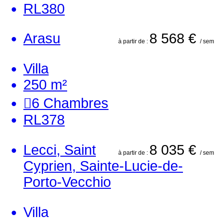
RL380
Arasu
8 568 €
à partir de :
/ sem
Villa
250 m²
6
Chambres
RL378
Lecci, Saint
8 035 €
à partir de :
/ sem
Cyprien, Sainte-Lucie-de-
Porto-Vecchio
Villa