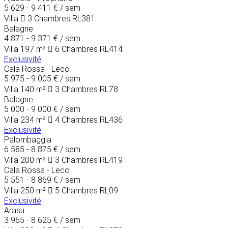
5 629 - 9 411 €
/ sem
Villa
3 Chambres
RL381
Balagne
4 871 - 9 371 €
/ sem
Villa
197 m²
6 Chambres
RL414
Exclusivité
Cala Rossa - Lecci
5 975 - 9 005 €
/ sem
Villa
140 m²
3 Chambres
RL78
Balagne
5 000 - 9 000 €
/ sem
Villa
234 m²
4 Chambres
RL436
Exclusivité
Palombaggia
6 585 - 8 875 €
/ sem
Villa
200 m²
3 Chambres
RL419
Cala Rossa - Lecci
5 551 - 8 869 €
/ sem
Villa
250 m²
5 Chambres
RL09
Exclusivité
Arasu
3 965 - 8 625 €
/ sem