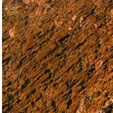
Des vacances de prestige en Corse
BARNES Corse vous propose une
sélection des plus belles villas en
location sur l’île de beauté
Pinarello - Sainte-Lucie
60 000 - 85 000 €
/ sem
Villa
693 m²
7 Chambres
RL313
Pinarello
30 000 - 60 000 €
/ sem
Villa
450 m²
8 Chambres
RL373
Pinarello
25 620 - 47 745 €
/ sem
Villa
490 m²
7 Chambres
RL372
Pinarello - Sainte-Lucie
24 455 - 45 245 €
/ sem
Villa
7 Chambres
RL450
Palombaggia