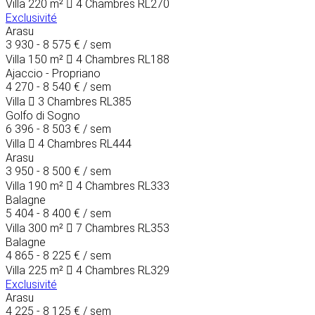
Villa
220 m²
4 Chambres
RL270
Exclusivité
Arasu
3 930 - 8 575 €
/ sem
Villa
150 m²
4 Chambres
RL188
Ajaccio - Propriano
4 270 - 8 540 €
/ sem
Villa
3 Chambres
RL385
Golfo di Sogno
6 396 - 8 503 €
/ sem
Villa
4 Chambres
RL444
Arasu
3 950 - 8 500 €
/ sem
Villa
190 m²
4 Chambres
RL333
Balagne
5 404 - 8 400 €
/ sem
Villa
300 m²
7 Chambres
RL353
Balagne
4 865 - 8 225 €
/ sem
Villa
225 m²
4 Chambres
RL329
Exclusivité
Arasu
4 225 - 8 125 €
/ sem