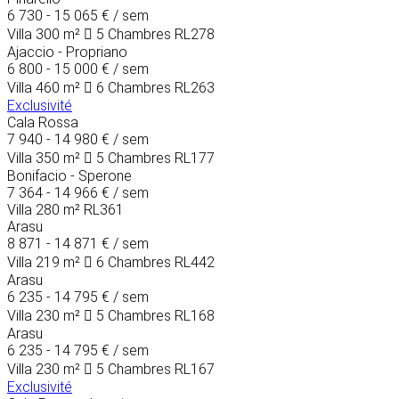
6 730 - 15 065 €
/ sem
Villa
300 m²
5 Chambres
RL278
Ajaccio - Propriano
6 800 - 15 000 €
/ sem
Villa
460 m²
6 Chambres
RL263
Exclusivité
Cala Rossa
7 940 - 14 980 €
/ sem
Villa
350 m²
5 Chambres
RL177
Bonifacio - Sperone
7 364 - 14 966 €
/ sem
Villa
280 m²
RL361
Arasu
8 871 - 14 871 €
/ sem
Villa
219 m²
6 Chambres
RL442
Arasu
6 235 - 14 795 €
/ sem
Villa
230 m²
5 Chambres
RL168
Arasu
6 235 - 14 795 €
/ sem
Villa
230 m²
5 Chambres
RL167
Exclusivité