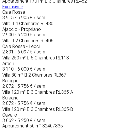
Appartement
170 m²
3 Chambres
RL452
Exclusivité
Cala Rossa
3 915 - 6 905 €
/ sem
Villa
4 Chambres
RL430
Ajaccio - Propriano
2 900 - 6 200 €
/ sem
Villa
2 Chambres
RL406
Cala Rossa - Lecci
2 891 - 6 097 €
/ sem
Villa
250 m²
5 Chambres
RL118
Arasu
3 110 - 6 000 €
/ sem
Villa
80 m²
2 Chambres
RL367
Balagne
2 872 - 5 756 €
/ sem
Villa
120 m²
3 Chambres
RL365-A
Balagne
2 872 - 5 756 €
/ sem
Villa
120 m²
3 Chambres
RL365-B
Cavallo
3 062 - 5 250 €
/ sem
Appartement
50 m²
82407835