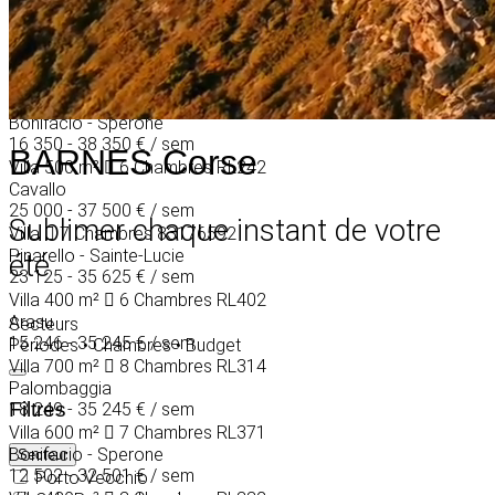
25 000 - 45 000 €
/ sem
Villa
500 m²
7 Chambres
RL466
Cavallo
15 000 - 40 000 €
/ sem
Villa
83103206
Bonifacio - Sperone
16 350 - 38 350 €
/ sem
BARNES Corse
Villa
500 m²
6 Chambres
RL242
Cavallo
25 000 - 37 500 €
/ sem
Sublimer chaque instant de votre
Villa
7 Chambres
83176592
Pinarello - Sainte-Lucie
été
23 125 - 35 625 €
/ sem
Villa
400 m²
6 Chambres
RL402
Arasu
Secteurs
15 246 - 35 245 €
/ sem
Périodes
•
Chambres
•
Budget
Villa
700 m²
8 Chambres
RL314
Palombaggia
Filtres
18 249 - 35 245 €
/ sem
Villa
600 m²
7 Chambres
RL371
Bonifacio - Sperone
Secteur
12 502 - 32 501 €
/ sem
Porto Vecchio