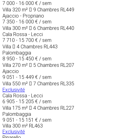
7 000 - 16 000 €
/ sem
Villa
320 m²
9 Chambres
RL449
Ajaccio - Propriano
7 350 - 16 000 €
/ sem
Villa
300 m²
6 Chambres
RL440
Cala Rossa - Lecci
7 710 - 15 700 €
/ sem
Villa
4 Chambres
RL443
Palombaggia
8 950 - 15 450 €
/ sem
Villa
270 m²
5 Chambres
RL207
Ajaccio
9 051 - 15 449 €
/ sem
Villa
550 m²
7 Chambres
RL335
Exclusivité
Cala Rossa - Lecci
6 905 - 15 205 €
/ sem
Villa
175 m²
4 Chambres
RL227
Palombaggia
9 051 - 15 151 €
/ sem
Villa
300 m²
RL463
Exclusivité
Pinarello