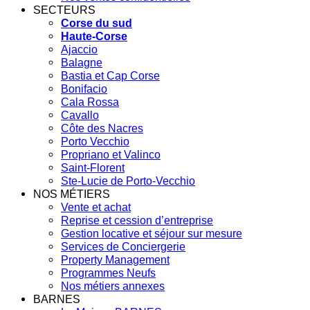
SECTEURS
Corse du sud
Haute-Corse
Ajaccio
Balagne
Bastia et Cap Corse
Bonifacio
Cala Rossa
Cavallo
Côte des Nacres
Porto Vecchio
Propriano et Valinco
Saint-Florent
Ste-Lucie de Porto-Vecchio
NOS MÉTIERS
Vente et achat
Reprise et cession d’entreprise
Gestion locative et séjour sur mesure
Services de Conciergerie
Property Management
Programmes Neufs
Nos métiers annexes
BARNES