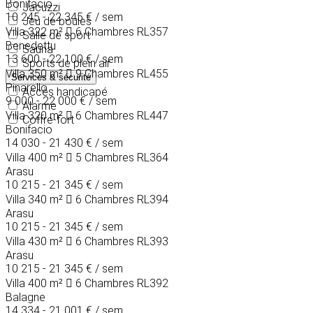
Bonifacio
Jacuzzi
10 245 - 22 345 €
/ sem
Jeu de boules
Villa
322 m²
6 Chambres
RL357
Salle de sport
Benedettu
Sauna
13 600 - 22 100 €
/ sem
Sports de plein air
Villa
350 m²
9 Chambres
RL455
Services & sécurité
Pinarello
Accès handicapé
9 000 - 22 000 €
/ sem
Alarme
Villa
320 m²
6 Chambres
RL447
Coffre-fort
Bonifacio
14 030 - 21 430 €
/ sem
Villa
400 m²
5 Chambres
RL364
Arasu
10 215 - 21 345 €
/ sem
Villa
340 m²
6 Chambres
RL394
Arasu
10 215 - 21 345 €
/ sem
Villa
430 m²
6 Chambres
RL393
Arasu
10 215 - 21 345 €
/ sem
Villa
400 m²
6 Chambres
RL392
Balagne
14 334 - 21 001 €
/ sem