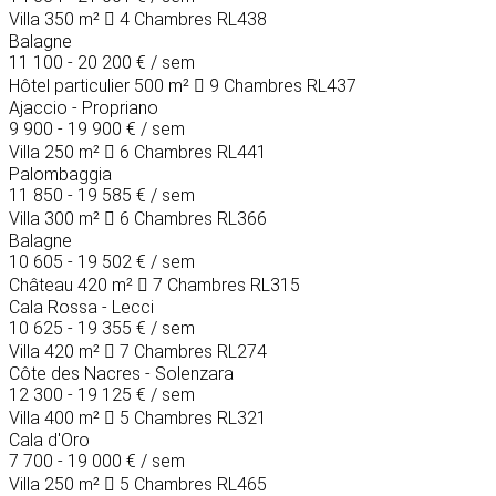
Villa
350 m²
4 Chambres
RL438
Balagne
11 100 - 20 200 €
/ sem
Hôtel particulier
500 m²
9 Chambres
RL437
Ajaccio - Propriano
9 900 - 19 900 €
/ sem
Villa
250 m²
6 Chambres
RL441
Palombaggia
11 850 - 19 585 €
/ sem
Villa
300 m²
6 Chambres
RL366
Balagne
10 605 - 19 502 €
/ sem
Château
420 m²
7 Chambres
RL315
Cala Rossa - Lecci
10 625 - 19 355 €
/ sem
Villa
420 m²
7 Chambres
RL274
Côte des Nacres - Solenzara
12 300 - 19 125 €
/ sem
Villa
400 m²
5 Chambres
RL321
Cala d'Oro
7 700 - 19 000 €
/ sem
Villa
250 m²
5 Chambres
RL465