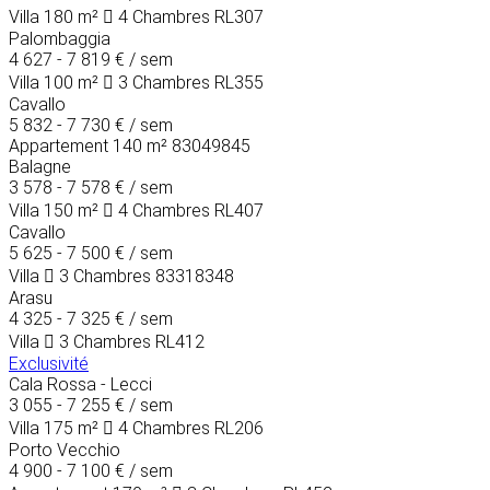
Villa
180 m²
4 Chambres
RL307
Palombaggia
4 627 - 7 819 €
/ sem
Villa
100 m²
3 Chambres
RL355
Cavallo
5 832 - 7 730 €
/ sem
Appartement
140 m²
83049845
Balagne
3 578 - 7 578 €
/ sem
Villa
150 m²
4 Chambres
RL407
Cavallo
5 625 - 7 500 €
/ sem
Villa
3 Chambres
83318348
Arasu
4 325 - 7 325 €
/ sem
Villa
3 Chambres
RL412
Exclusivité
Cala Rossa - Lecci
3 055 - 7 255 €
/ sem
Villa
175 m²
4 Chambres
RL206
Porto Vecchio
4 900 - 7 100 €
/ sem