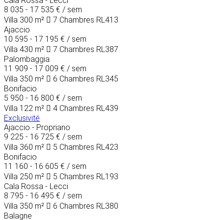
Cala Rossa - Lecci
8 035 - 17 535 €
/ sem
Villa
300 m²
7 Chambres
RL413
Ajaccio
10 595 - 17 195 €
/ sem
Villa
430 m²
7 Chambres
RL387
Palombaggia
11 909 - 17 009 €
/ sem
Villa
350 m²
6 Chambres
RL345
Bonifacio
5 950 - 16 800 €
/ sem
Villa
122 m²
4 Chambres
RL439
Exclusivité
Ajaccio - Propriano
9 225 - 16 725 €
/ sem
Villa
360 m²
5 Chambres
RL423
Bonifacio
11 160 - 16 605 €
/ sem
Villa
250 m²
5 Chambres
RL193
Cala Rossa - Lecci
8 795 - 16 495 €
/ sem
Villa
350 m²
6 Chambres
RL380
Balagne